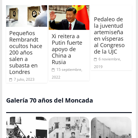
Pedaleo de
la juventud
artemiseña
Pequeños
Xi reitera a
en vísperas
Rembrandt
Putin fuerte
al Congreso
ocultos hace
apoyo de
de la UJC
200 años
China a
salen a
6 noviembre,
Rusia
subasta en
2019
15 septiembre,
Londres
2022
7 julio, 2023
Galería 70 años del Moncada