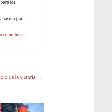
 para los
ta nación podría
ncia-medidas-
cipio de la victoria
→