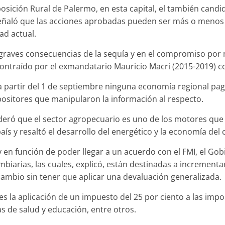
xposición Rural de Palermo, en esta capital, el también cand
señaló que las acciones aprobadas pueden ser más o menos
ad actual.
s graves consecuencias de la sequía y en el compromiso por 
ontraído por el exmandatario Mauricio Macri (2015-2019) co
 partir del 1 de septiembre ninguna economía regional pag
opositores que manipularon la información al respecto.
ideró que el sector agropecuario es uno de los motores que
aís y resaltó el desarrollo del energético y la economía del
y en función de poder llegar a un acuerdo con el FMI, el Go
mbiarias, las cuales, explicó, están destinadas a incrementa
cambio sin tener que aplicar una devaluación generalizada.
s la aplicación de un impuesto del 25 por ciento a las imp
las de salud y educación, entre otros.