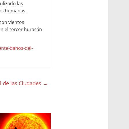
ulizado las
das humanas.
con vientos
n el tercer huracán
ente-danos-del-
l de las Ciudades
→