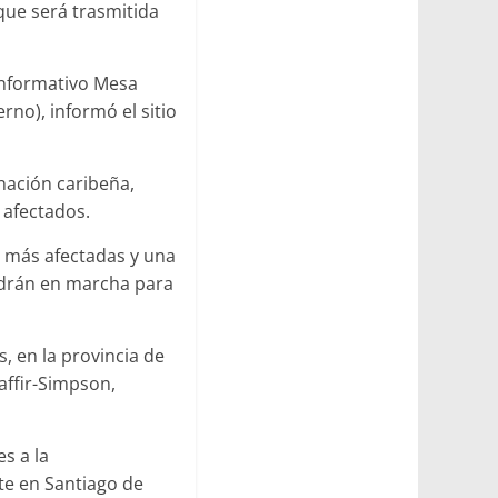
que será trasmitida
 informativo Mesa
rno), informó el sitio
nación caribeña,
 afectados.
as más afectadas y una
ondrán en marcha para
s, en la provincia de
Saffir-Simpson,
s a la
nte en Santiago de