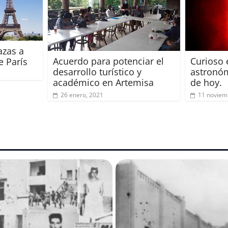
azas a
Acuerdo para potenciar el
Curioso 
e París
desarrollo turístico y
astronóm
académico en Artemisa
de hoy.
26 enero, 2021
11 noviem