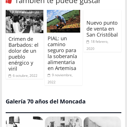
También te puede gustar
Nuevo punto
de venta en
San Cristóbal
PIAL: un
Crimen de
18 febrero,
camino
Barbados: el
2020
seguro para
dolor de un
la soberanía
pueblo
alimentaria
enérgico y
en Artemisa
viril
9 noviembre,
6 octubre, 2022
2022
Galería 70 años del Moncada