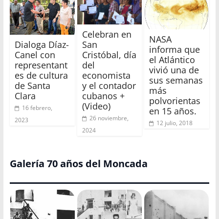
Celebran en
NASA
Dialoga Díaz-
San
informa que
Canel con
Cristóbal, día
el Atlántico
representant
del
vivió una de
es de cultura
economista
sus semanas
de Santa
y el contador
más
Clara
cubanos +
polvorientas
(Video)
16 febrero,
en 15 años.
26 noviembre,
2023
12 julio, 2018
2024
Galería 70 años del Moncada