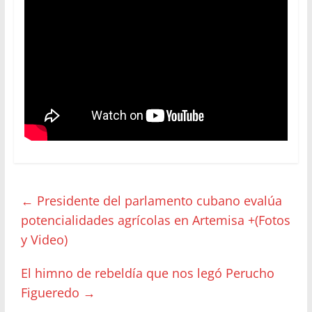
←
Presidente del parlamento cubano evalúa
potencialidades agrícolas en Artemisa +(Fotos
y Video)
El himno de rebeldía que nos legó Perucho
Figueredo
→