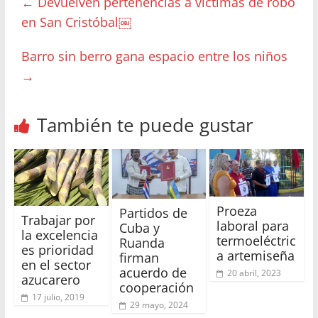
←
Devuelven pertenencias a víctimas de robo
en San Cristóbal￼
Barro sin berro gana espacio entre los niños
→
También te puede gustar
Proeza
Partidos de
Trabajar por
laboral para
Cuba y
la excelencia
termoeléctric
Ruanda
es prioridad
a artemiseña
firman
en el sector
acuerdo de
20 abril, 2023
azucarero
cooperación
17 julio, 2019
29 mayo, 2024