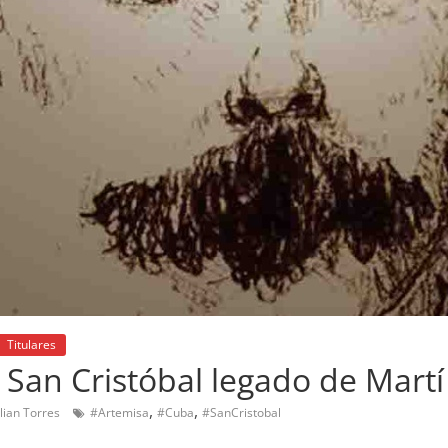
Titulares
San Cristóbal legado de Martí
,
,
ilian Torres
#Artemisa
#Cuba
#SanCristobal