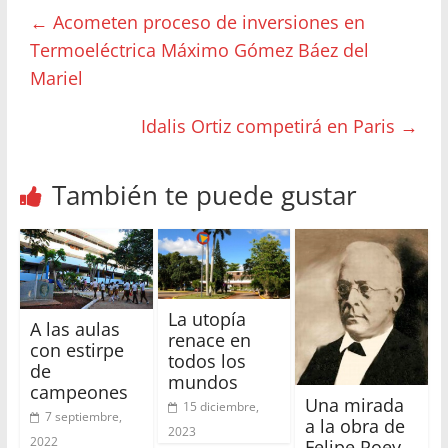
←
Acometen proceso de inversiones en
Termoeléctrica Máximo Gómez Báez del
Mariel
Idalis Ortiz competirá en Paris
→
También te puede gustar
La utopía
A las aulas
renace en
con estirpe
todos los
de
mundos
campeones
Una mirada
15 diciembre,
7 septiembre,
a la obra de
2023
2022
Felipe Poey