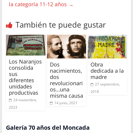
la categoría 11-12 años
→
También te puede gustar
Los Naranjos
Dos
Obra
consolida
nacimientos,
dedicada a la
sus
dos
madre
diferentes
revolucionari
27 septiembre,
unidades
os…una
2018
productivas
misma causa
24 noviembre,
14 junio, 2021
2023
Galería 70 años del Moncada