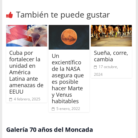
También te puede gustar
Cuba por
Sueña, corre,
Un
fortalecer la
cambia
excientífico
unidad en
17 octubre,
de la NASA
América
asegura que
2024
Latina ante
es posible
amenazas de
hacer Marte
EEUU
y Venus
4 febrero, 2025
habitables
5 enero, 2022
Galería 70 años del Moncada