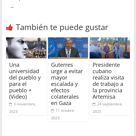
→
También te puede gustar
Una
Guterres
Presidente
universidad
urge a evitar
cubano
del pueblo y
mayor
realiza visita
para el
escalada y
de trabajo a
pueblo +
efectos
la provincia
(Video)
colaterales
Artemisa
en Gaza
3 noviembre,
24 septiembre,
11 octubre,
2023
2025
2023