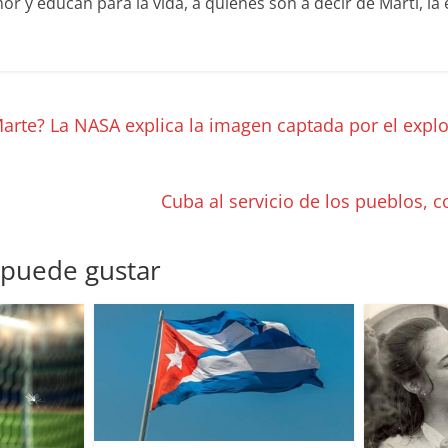
r y educan para la vida, a quienes son a decir de Martí, la
arte? La NASA explica la imagen captada por el expl
Cuba al servicio de los pueblos, 
 puede gustar