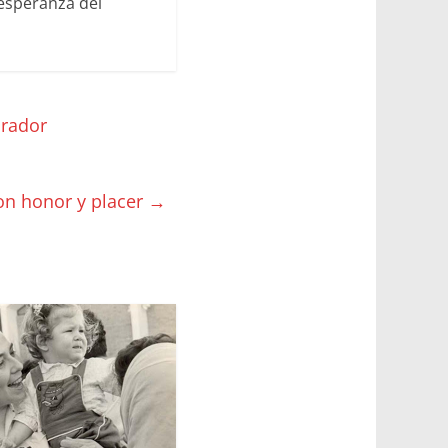
 esperanza del
orador
con honor y placer
→