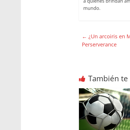
a quienes brindan amo
mundo.
←
¿Un arcoiris en M
Perserverance
También te