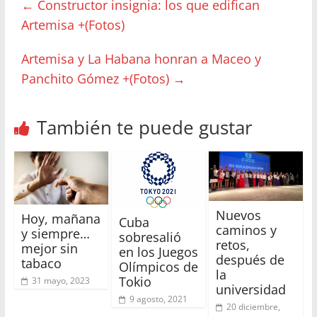
←
Constructor insignia: los que edifican
Artemisa +(Fotos)
Artemisa y La Habana honran a Maceo y
Panchito Gómez +(Fotos)
→
También te puede gustar
Nuevos
Hoy, mañana
Cuba
caminos y
y siempre…
sobresalió
retos,
mejor sin
en los Juegos
después de
tabaco
Olímpicos de
la
Tokio
31 mayo, 2023
universidad
9 agosto, 2021
20 diciembre,