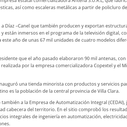
presa estatal comercializadora Antena S.U.R.L, que fabri
ticas, así como escaleras metálicas a partir de policluro de 
ó a Díaz –Canel que también producen y exportan estructur
 y están inmersos en el programa de la televisión digital, 
 este año de unas 67 mil unidades de cuatro modelos diferent
sidente que el año pasado elaboraron 90 mil antenas, con l
 realizada por la empresa comercializadora Copextel y el M
inauguró una tienda minorista con productos y servicios par
no es la población de la central provincia de Villa Clara.
gó también a la Empresa de Automatización Integral (CEDAI), 
ad cabecera del territorio. En el sitio comprobó los resulta
icios integrales de ingeniería en automatización, electricida
ones.