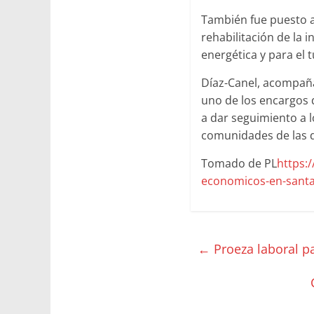
También fue puesto al
rehabilitación de la i
energética y para el 
Díaz-Canel, acompañad
uno de los encargos d
a dar seguimiento a 
comunidades de las d
Tomado de PL
https:
economicos-en-santa
←
Proeza laboral p