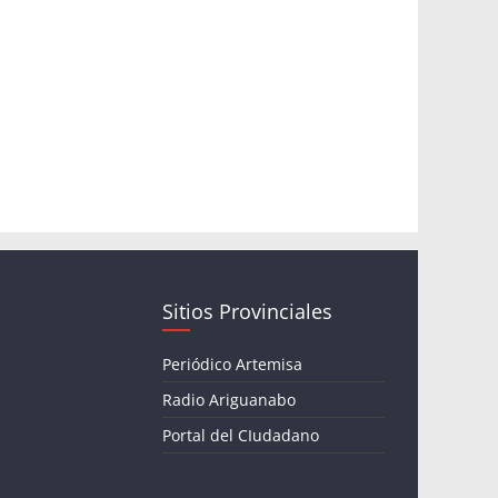
Sitios Provinciales
Periódico Artemisa
Radio Ariguanabo
Portal del CIudadano