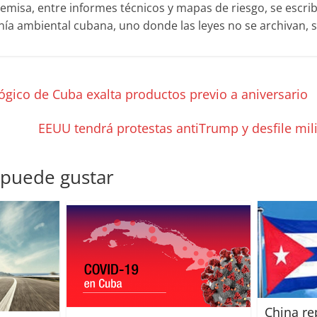
temisa, entre informes técnicos y mapas de riesgo, se escri
anía ambiental cubana, uno donde las leyes no se archivan, 
gico de Cuba exalta productos previo a aniversario
EEUU tendrá protestas antiTrump y desfile mili
 puede gustar
China re