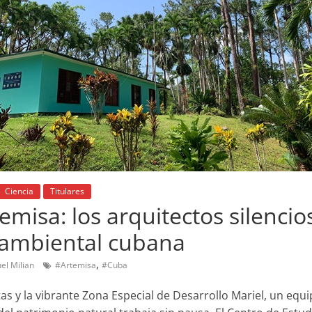
Ciencia
Titulares
misa: los arquitectos silencio
a ambiental cubana
,
el Milian
#Artemisa
#Cuba
s y la vibrante Zona Especial de Desarrollo Mariel, un equip