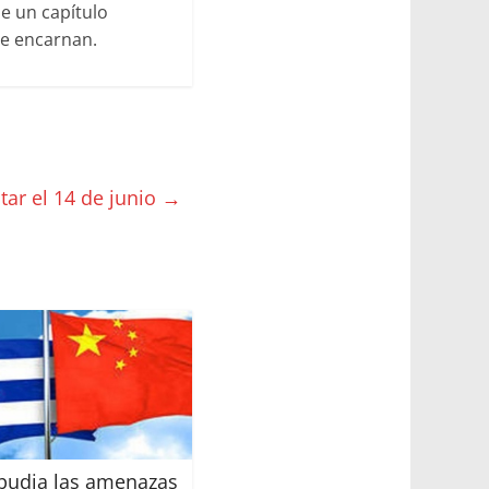
be un capítulo
se encarnan.
tar el 14 de junio
→
pudia las amenazas