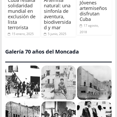
Jóvenes
solidaridad
natural: una
artemiseños
mundial en
sinfonía de
disfrutan
exclusión de
aventura,
Cuba
lista
biodiversida
17 agosto,
terrorista
d y mar
2018
15 enero, 2025
5 junio, 2025
Galería 70 años del Moncada