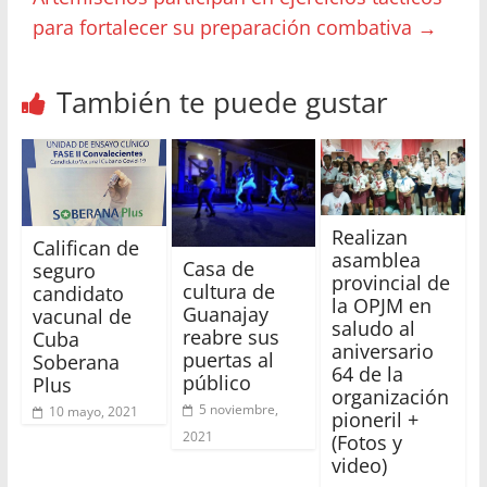
para fortalecer su preparación combativa
→
También te puede gustar
Realizan
Califican de
asamblea
Casa de
seguro
provincial de
cultura de
candidato
la OPJM en
Guanajay
vacunal de
saludo al
reabre sus
Cuba
aniversario
puertas al
Soberana
64 de la
público
Plus
organización
5 noviembre,
10 mayo, 2021
pioneril +
2021
(Fotos y
video)