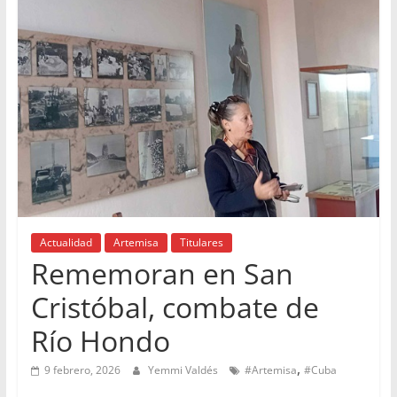
Actualidad
Artemisa
Titulares
Rememoran en San
Cristóbal, combate de
Río Hondo
,
9 febrero, 2026
Yemmi Valdés
#Artemisa
#Cuba