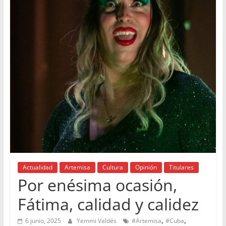
Actualidad
Artemisa
Cultura
Opinión
Titulares
Por enésima ocasión,
Fátima, calidad y calidez
,
,
6 junio, 2025
Yemmi Valdés
#Artemisa
#Cuba