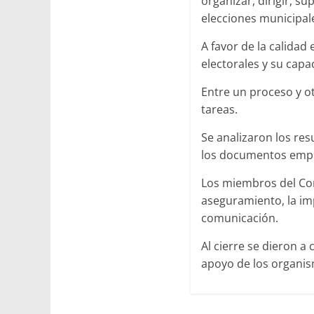
organizar, dirigir, su
elecciones municipale
A favor de la calidad
electorales y su capa
Entre un proceso y o
tareas.
Se analizaron los res
los documentos emple
Los miembros del Cons
aseguramiento, la imp
comunicación.
Al cierre se dieron a
apoyo de los organis