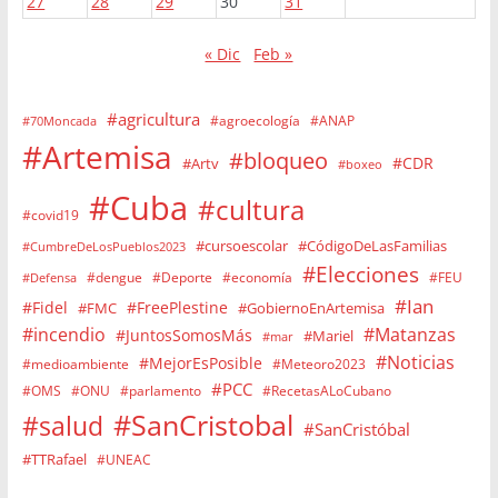
27
28
29
30
31
« Dic
Feb »
#agricultura
#agroecología
#ANAP
#70Moncada
#Artemisa
#bloqueo
#CDR
#Artv
#boxeo
#Cuba
#cultura
#covid19
#cursoescolar
#CódigoDeLasFamilias
#CumbreDeLosPueblos2023
#Elecciones
#dengue
#Deporte
#economía
#FEU
#Defensa
#Ian
#Fidel
#FreePlestine
#FMC
#GobiernoEnArtemisa
#incendio
#Matanzas
#JuntosSomosMás
#Mariel
#mar
#Noticias
#MejorEsPosible
#medioambiente
#Meteoro2023
#PCC
#OMS
#ONU
#parlamento
#RecetasALoCubano
#SanCristobal
#salud
#SanCristóbal
#TTRafael
#UNEAC