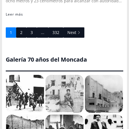
ocho metros y 23 centímetros para alcanzar con autoridad…
Leer más
1
2
3
...
332
Next
Galería 70 años del Moncada