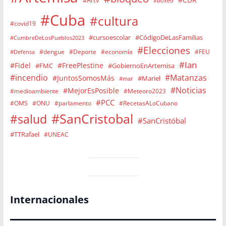
#boxeo
#Cuba
#cultura
#covid19
#cursoescolar
#CódigoDeLasFamilias
#CumbreDeLosPueblos2023
#Elecciones
#dengue
#Deporte
#economía
#FEU
#Defensa
#Ian
#Fidel
#FreePlestine
#FMC
#GobiernoEnArtemisa
#incendio
#Matanzas
#JuntosSomosMás
#Mariel
#mar
#Noticias
#MejorEsPosible
#medioambiente
#Meteoro2023
#PCC
#OMS
#ONU
#parlamento
#RecetasALoCubano
#SanCristobal
#salud
#SanCristóbal
#TTRafael
#UNEAC
Internacionales