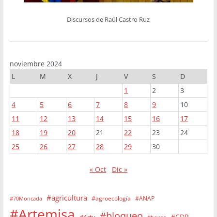
Discursos de Raúl Castro Ruz
noviembre 2024
L
M
X
J
V
S
D
1
2
3
4
5
6
7
8
9
10
11
12
13
14
15
16
17
18
19
20
21
22
23
24
25
26
27
28
29
30
« Oct
Dic »
#agricultura
#agroecología
#ANAP
#70Moncada
#Artemisa
#bloqueo
#CDR
#Artv