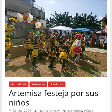
Actualidad
Artemisa
Titulares
Artemisa festeja por sus
niños
,
22 julio, 2024
Niurka Amaray
#Artemisa
#Cuba