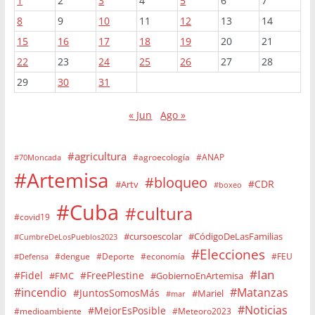
1
2
3
4
5
6
7
8
9
10
11
12
13
14
15
16
17
18
19
20
21
22
23
24
25
26
27
28
29
30
31
« Jun
Ago »
#agricultura
#agroecología
#ANAP
#70Moncada
#Artemisa
#bloqueo
#CDR
#Artv
#boxeo
#Cuba
#cultura
#covid19
#cursoescolar
#CódigoDeLasFamilias
#CumbreDeLosPueblos2023
#Elecciones
#dengue
#Deporte
#economía
#FEU
#Defensa
#Ian
#Fidel
#FreePlestine
#FMC
#GobiernoEnArtemisa
#incendio
#Matanzas
#JuntosSomosMás
#Mariel
#mar
#Noticias
#MejorEsPosible
#medioambiente
#Meteoro2023