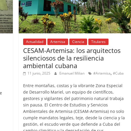
Actualidad
Artemisa
Ciencia
Titulares
CESAM-Artemisa: los arquitectos
silenciosos de la resiliencia
ambiental cubana
,
11 junio, 2025
Emanuel Milian
#Artemisa
#Cuba
Entre montañas, costas y la vibrante Zona Especial
de Desarrollo Mariel, un equipo de científicos,
de
gestores y vigilantes del patrimonio natural trabaja
sin pausa. El Centro de Estudios y Servicios
Ambientales de Artemisa (CESAM-Artemisa) no solo
cumple mandatos legales, teje, desde la ciencia y la
gestión, el escudo verde que defiende a Cuba del
cambio climático y la degradación de sus