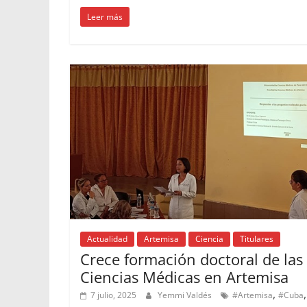
Leer más
Actualidad
Artemisa
Ciencia
Titulares
Crece formación doctoral de las
Ciencias Médicas en Artemisa
,
,
7 julio, 2025
Yemmi Valdés
#Artemisa
#Cuba