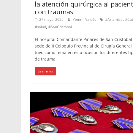
la atención quirúrgica al pacien
con traumas
,
27 mayo, 2025
Yemmi Valdés
#Artemisa
#Cu
,
#salud
#SanCristobal
El hospital Comandante Pinares de San Cristóbal
sede de II Coloquio Provincial de Cirugía General
tuvo como tema en esta ocasión los diferentes ti
de trauma.
Leer más