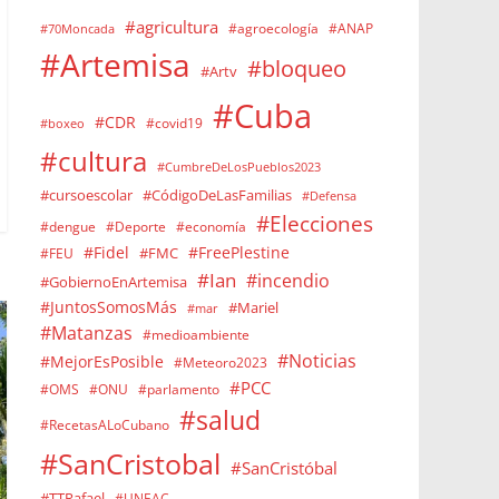
#agricultura
#agroecología
#ANAP
#70Moncada
#Artemisa
#bloqueo
#Artv
#Cuba
#CDR
#covid19
#boxeo
#cultura
#CumbreDeLosPueblos2023
#cursoescolar
#CódigoDeLasFamilias
#Defensa
#Elecciones
#dengue
#Deporte
#economía
#Fidel
#FreePlestine
#FMC
#FEU
#Ian
#incendio
#GobiernoEnArtemisa
#JuntosSomosMás
#Mariel
#mar
#Matanzas
#medioambiente
#Noticias
#MejorEsPosible
#Meteoro2023
#PCC
#OMS
#ONU
#parlamento
#salud
#RecetasALoCubano
#SanCristobal
#SanCristóbal
#TTRafael
#UNEAC