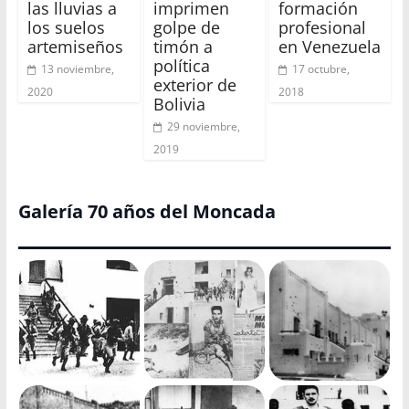
las lluvias a
imprimen
formación
los suelos
golpe de
profesional
artemiseños
timón a
en Venezuela
política
13 noviembre,
17 octubre,
exterior de
2020
2018
Bolivia
29 noviembre,
2019
Galería 70 años del Moncada