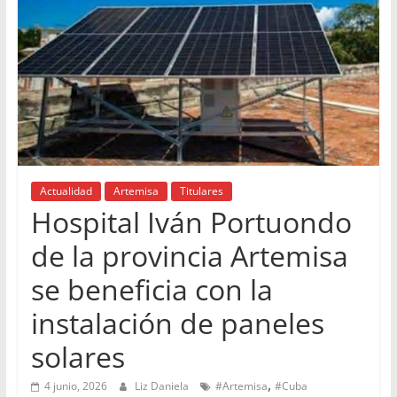
Actualidad
Artemisa
Titulares
Hospital Iván Portuondo
de la provincia Artemisa
se beneficia con la
instalación de paneles
solares
,
4 junio, 2026
Liz Daniela
#Artemisa
#Cuba