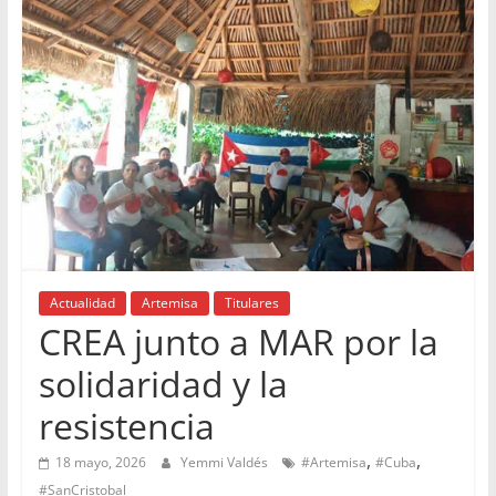
Actualidad
Artemisa
Titulares
CREA junto a MAR por la
solidaridad y la
resistencia
,
,
18 mayo, 2026
Yemmi Valdés
#Artemisa
#Cuba
#SanCristobal