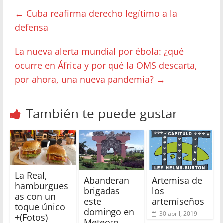
←
Cuba reafirma derecho legítimo a la
defensa
La nueva alerta mundial por ébola: ¿qué
ocurre en África y por qué la OMS descarta,
por ahora, una nueva pandemia?
→
También te puede gustar
La Real,
Abanderan
Artemisa de
hamburgues
brigadas
los
as con un
este
artemiseños
toque único
domingo en
30 abril, 2019
+(Fotos)
Meteoro